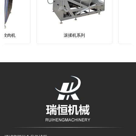
绞肉机
滚揉机系列